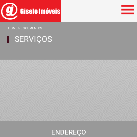
Home
HOME
> DOCUMENTOS
Vendas
SERVIÇOS
Mensal
Temporada
Empresa
Anuncie seu imóvel
Documentos
Contato
Saiba Mais
ENDEREÇO