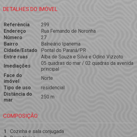
DETALHES DO IMÓVEL
Referência
299
Endereço
Rua Fernando de Noronha
Número
27
Bairro
Balneário Ipanema
Cidade/Estado
Pontal do Paraná/PR
Entre ruas
Alba de Souza e Silva e Odino Vizzoto
05 quadras do mar / 02 quadras da avenida
Imediações
principal
Face do
Norte
imóvel
Tipo de uso
residencial
Distância do
250 m
mar
COMPOSIÇÃO
1
Cozinha e sala conjugada