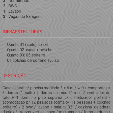
3
Dormitórios
2
BWC
1
Lavabo
3
Vagas de Garagem
INFRAESTRUTURAS
Quarto 01 (suíte): casal
Quarto 02: casal + beliche
Quarto 03: 05 solteiro
01 colchão de solteiro avulso
DESCRIÇÃO
Casa central c/ piscina medindo 3 x 6 m / wifi / composta p/
3 dorms (1 suíte) 2 dorms no piso térreo c/ ventilador de
teto + 1 dorm no piso superior c/ climatizador portátil /
acomodação p/ 12 pessoas (cama p/ 11 pessoas + colchão
solteiro) / 2 bwc / lavabo / sala: tv 32" / cozinha: geladeira
duplex / freezer vertical novo / microondas / forno eletrico /