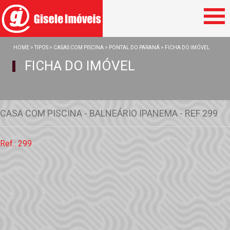
Home
HOME
>
TIPOS
>
CASAS COM PISCINA
>
PONTAL DO PARANÁ
> FICHA DO IMÓVEL
Vendas
FICHA DO IMÓVEL
Mensal
Temporada
Empresa
CASA COM PISCINA - BALNEÁRIO IPANEMA - REF 299
Anuncie seu imóvel
Documentos
Ref.: 299
Contato
Saiba Mais