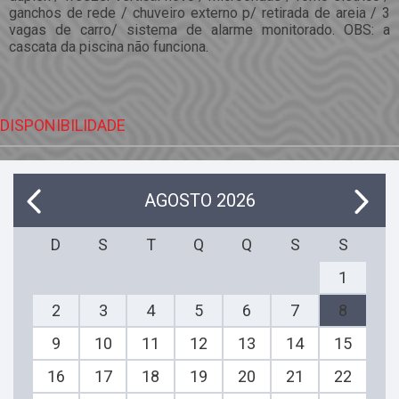
ganchos de rede / chuveiro externo p/ retirada de areia / 3
vagas de carro/ sistema de alarme monitorado. OBS: a
cascata da piscina não funciona.
DISPONIBILIDADE
AGOSTO 2026
D
S
T
Q
Q
S
S
1
2
3
4
5
6
7
8
9
10
11
12
13
14
15
16
17
18
19
20
21
22